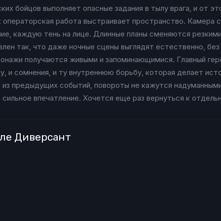
ких бойцов выполняет опасные задания в тылу врага, и от э
ак операторская работа выстраивает пространство. Камера 
ие, каждую тень на лице. Длинные планы сменяются резкими
влен так, что даже ночные сцены выглядят естественно, без
рсонажи получаются живыми и запоминающимися. Главный гер
лу, и сомнения, и ту внутреннюю борьбу, которая делает ис
т из предыдущих событий, повороты не кажутся надуманным
т сильное впечатление. Хочется еще раз вернуться к отдел
але Диверсант