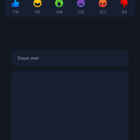
715
115
168
232
327
84