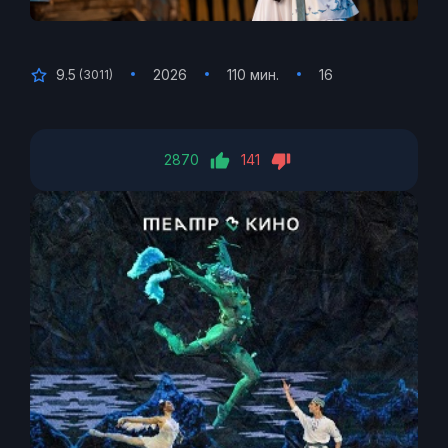
9.5
2026
110 мин.
16
(
3011
)
2870
141