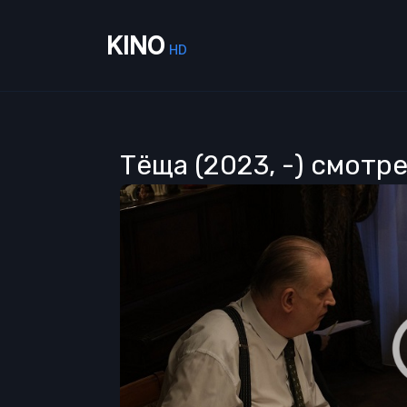
KINO
HD
Тёща (2023, -) смотр