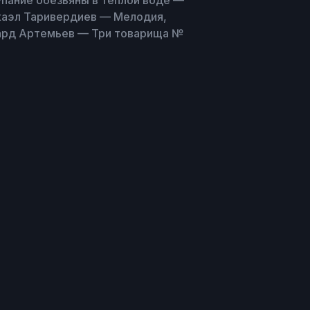
упание обезьяны в тёплой воде —
икаэл Таривердиев — Мелодия,
ард Артемьев — Три товарища №