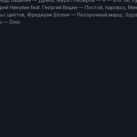
андр Зацепин — Драка, Мурат Насыров — Я — это ты, К
ий Никулин feat. Георгий Вицин — Постой, паровоз, М
ьс цветов, Фридерик Шопен — Похоронный марш, Эду
ro — Õmir