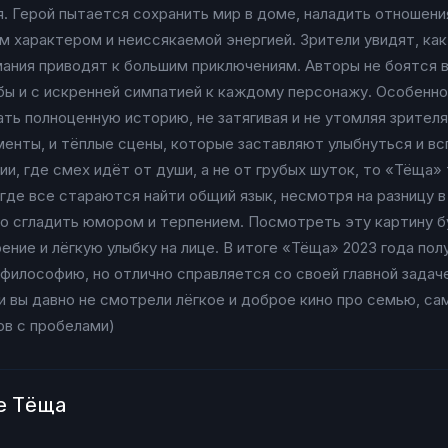
 Герой пытается сохранить мир в доме, наладить отношени
м характером и неиссякаемой энергией. Зрители увидят, к
мания приводят к большим приключениям. Авторы не боятся
бы и с искренней симпатией к каждому персонажу. Особенно 
ать полноценную историю, не затягивая и не утомляя зрителя
менты, и тёплые сцены, которые заставляют улыбнуться и в
и, где смех идёт от души, а не от грубых шуток, то «Тёща»
де все стараются найти общий язык, несмотря на разницу в 
сгладить юмором и терпением. Посмотреть эту картину буд
ние и лёгкую улыбку на лице. В итоге «Тёща» 2023 года пол
философию, но отлично справляется со своей главной задач
и вы давно не смотрели лёгкое и доброе кино про семью, са
ов с пробелами)
е Тёща