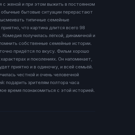
я с женой и при этом выжить в постоянном
ак обычные бытовые ситуации перерастают
 высмеивать типичные семейные
приятно, что картина длится всего 98
. Комедия получилась лёгкой, динамичной и
спомнить собственные семейные истории.
 точно придётся по вкусу. Фильм хорошо
характерах и поколениях. Он напоминает,
ет приятно и в одиночку, и всей семьёй.
училась честной и очень человечной
ей: подарить зрителям полтора часа
мое время познакомиться с этой историей.